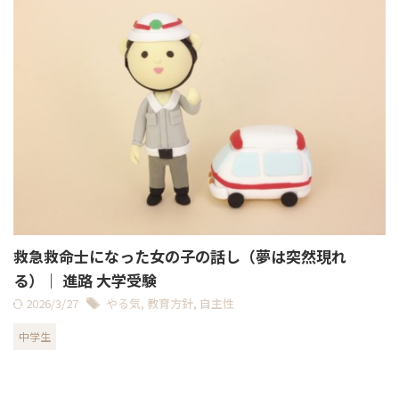
救急救命士になった女の子の話し（夢は突然現れ
る）｜ 進路 大学受験
2026/3/27
やる気
,
教育方針
,
自主性
中学生