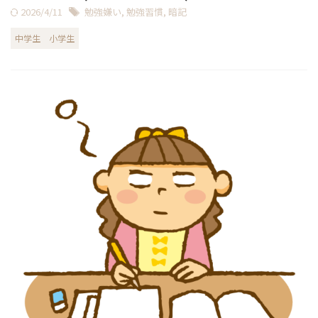
2026/4/11
勉強嫌い
,
勉強習慣
,
暗記
中学生
小学生