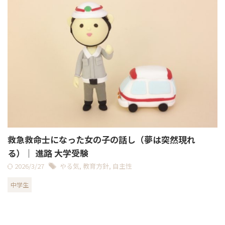
救急救命士になった女の子の話し（夢は突然現れ
る）｜ 進路 大学受験
2026/3/27
やる気
,
教育方針
,
自主性
中学生