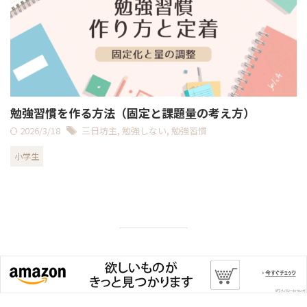
勉強習慣を作る方法（固定と課題量の考え方）
2026/3/18
三日坊主
,
勉強しない
,
勉強習慣
小学生