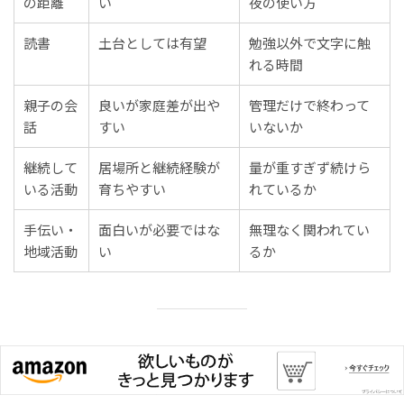
の距離
い
夜の使い方
読書
土台としては有望
勉強以外で文字に触
れる時間
親子の会
良いが家庭差が出や
管理だけで終わって
話
すい
いないか
継続して
居場所と継続経験が
量が重すぎず続けら
いる活動
育ちやすい
れているか
手伝い・
面白いが必要ではな
無理なく関われてい
地域活動
い
るか