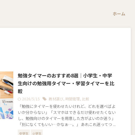
ホーム
勉強タイマーのおすすめ8選｜小学生・中学
生向けの勉強用タイマー・学習タイマーを比
較
2026/5/15
教材選び
,
時間管理
,
比較
「勉強にタイマーを使わせたいけれど、どれを選べばよ
いか分からない」「スマホはできるだけ使わせたくない
し、勉強向けのタイマーを用意した方がよいのか迷う」
「別になくてもいい…かなぁ…。」 あれこれ迷ってつ ...
中学生
小学生