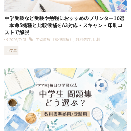
中学受験など受験や勉強におすすめのプリンター10選
｜本命5機種と比較候補をA3対応・スキャン・印刷コ
ストで解説
2026/7/25
学習環境（勉強部屋）
,
教材選び
,
比較
小学生