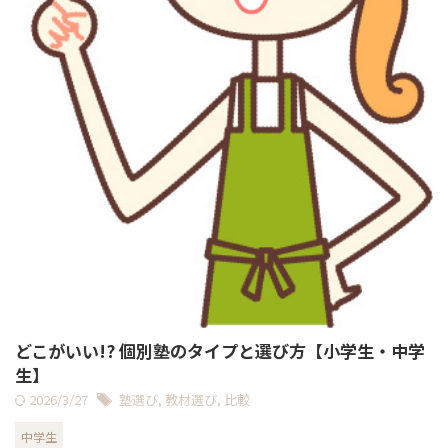
どこがいい!? 個別塾のタイプと選び方【小学生・中学
生】
2026/3/27
塾選び
,
教材選び
,
比較
中学生